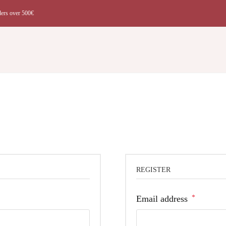
ders over 500€
t
REGISTER
Required
Email address
*