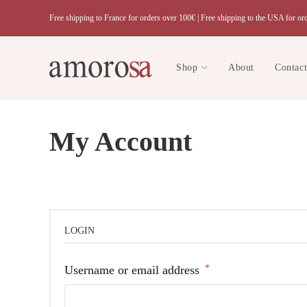
Skip
Free shipping to France for orders over 100€ |
Free shipping to the USA for or
to
content
Shop
About
Contac
My Account
LOGIN
Required
Username or email address
*