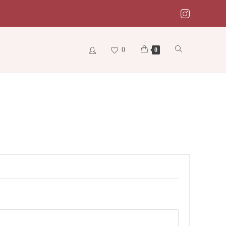
0
Toggle
0
website
search